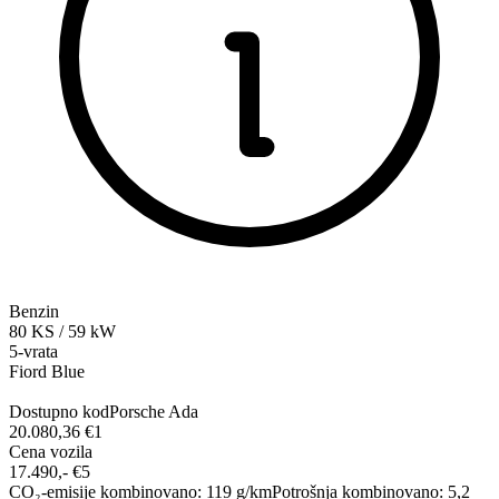
Benzin
80
KS
/
59
kW
5-vrata
Fiord Blue
Dostupno kod
Porsche Ada
20.080,36 €
1
Cena vozila
17.490,-‍ €
5
CO₂-emisije kombinovano
:
119
g/km
Potrošnja kombinovano
:
5,2