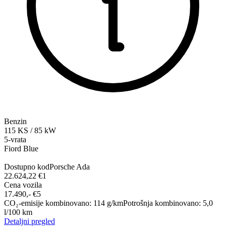
Benzin
115
KS
/
85
kW
5-vrata
Fiord Blue
Dostupno kod
Porsche Ada
22.624,22 €
1
Cena vozila
17.490,-‍ €
5
CO₂-emisije kombinovano
:
114
g/km
Potrošnja kombinovano
:
5,0
l/100 km
Detaljni pregled